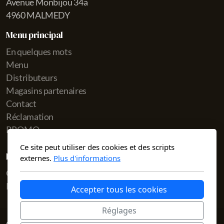
Avenue Monbijou 34a
4960 MALMEDY
Menu principal
En quelques mots
Menu
Distributeurs
Magasins partenaires
Contact
Réclamation
PROMO
Ce site peut utiliser des cookies et des scripts
Légal
externes.
Plus d'informations
Conditions d'utilisation
Politique de confidentialité
Accepter tous les cookies
Réglages