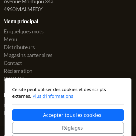
Avenue Monbijou 34a
4960 MALMEDY
Menu principal
En quelques mots
Menu
Distributeurs
Magasins partenaires
Contact
Réclamation
PROMO
Ce site peut utiliser des cookies et des scripts
Légal
externes.
Plus d'informations
Conditions d'utilisation
Politique de confidentialité
Accepter tous les cookies
Réglages